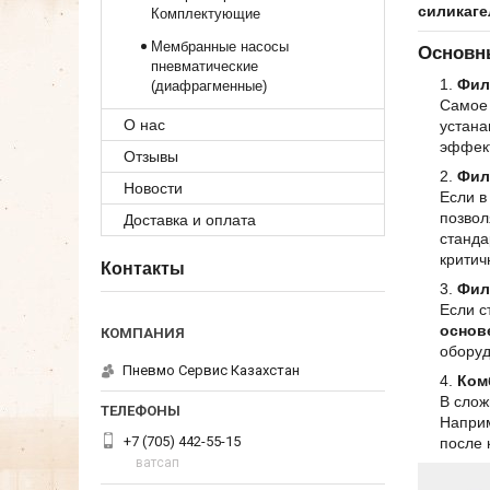
силикаге
Комплектующие
Мембранные насосы
Основн
пневматические
Фил
(диафрагменные)
Самое 
О нас
устана
эффект
Отзывы
Фил
Новости
Если в
позвол
Доставка и оплата
станда
критич
Контакты
Фил
Если с
основ
оборуд
Пневмо Сервис Казахстан
Ком
В слож
Напри
+7 (705) 442-55-15
после 
ватсап