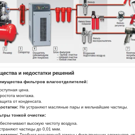
щества и недостатки решений
имущества фильтров влагоотделителей:
оступная цена.
ростота монтажа.
ащита от конденсата.
остатки:
Не устраняют масляные пары и мельчайшие частицы.
ьтры тонкой очистки:
беспечивают высокую чистоту воздуха.
страняют частицы до 0,01 мкм.
остатки:
Требуют регулярной замены фильтрующих элементов, чт