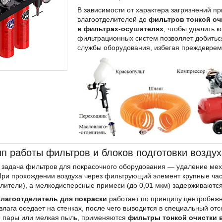
В зависимости от характера загрязнений п
влагоотделителей до
фильтров тонкой оч
в фильтрах-осушителях
, чтобы удалить 
фильтрационных систем позволяет добитьс
службы оборудования, избегая преждеврем
п работы фильтров и блоков подготовки воздух
задача фильтров для покрасочного оборудования — удаление меха
 При прохождении воздуха через фильтрующий элемент крупные час
лители), а мелкодисперсные примеси (до 0,01 мкм) задерживаютс
лагоотделитель для покраски
работает по принципу центробежно
 влага оседает на стенках, после чего выводится в специальный от
 пары или мелкая пыль, применяются
фильтры тонкой очистки 