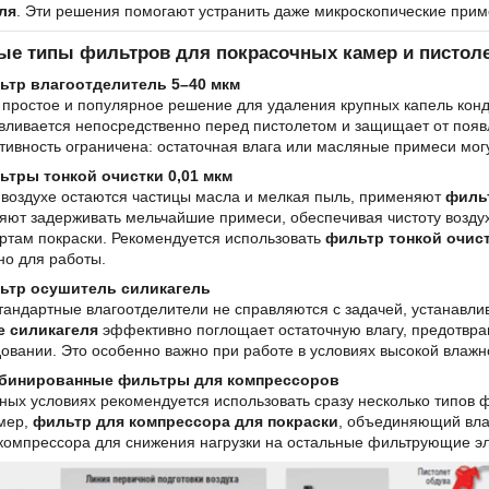
ля
. Эти решения помогают устранить даже микроскопические приме
ые типы фильтров для покрасочных камер и пистол
ьтр влагоотделитель 5–40 мкм
простое и популярное решение для удаления крупных капель кон
вливается непосредственно перед пистолетом и защищает от появл
ивность ограничена: остаточная влага или масляные примеси мог
ьтры тонкой очистки 0,01 мкм
 воздухе остаются частицы масла и мелкая пыль, применяют
фильт
яют задерживать мельчайшие примеси, обеспечивая чистоту возд
ртам покраски. Рекомендуется использовать
фильтр тонкой очис
но для работы.
ьтр осушитель силикагель
тандартные влагоотделители не справляются с задачей, устанавли
е силикагеля
эффективно поглощает остаточную влагу, предотвра
овании. Это особенно важно при работе в условиях высокой влажн
бинированные фильтры для компрессоров
ных условиях рекомендуется использовать сразу несколько типов фи
мер,
фильтр для компрессора для покраски
, объединяющий влаг
компрессора для снижения нагрузки на остальные фильтрующие э