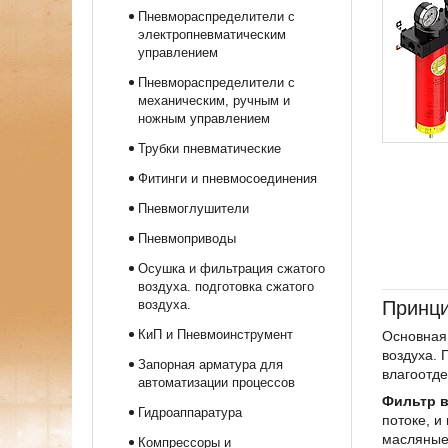
Пневмораспределители с
электропневматическим
управлением
Пневмораспределители с
механическим, ручным и
ножным управлением
Трубки пневматические
Фитинги и пневмосоединения
Пневмоглушители
Пневмоприводы
Осушка и фильтрация сжатого
воздуха. подготовка сжатого
Принци
воздуха.
КиП и Пневмоинструмент
Основная 
воздуха.
Запорная арматура для
влагоотде
автоматизации процессов
Фильтр в
Гидроаппаратура
потоке, и
масляные
Компрессоры и