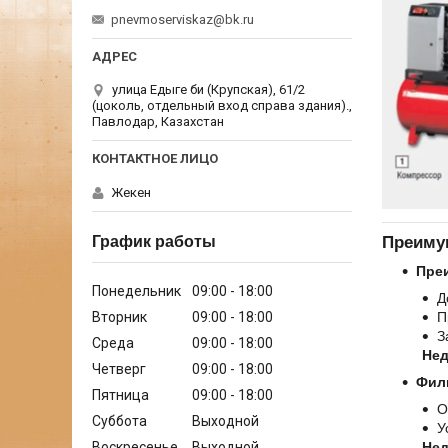
pnevmoserviskaz@bk.ru
улица Едыге би (Крупская), 61/2
(цоколь, отдельный вход справа здания).,
Павлодар, Казахстан
Жекен
График работы
Преиму
Пре
Понедельник
09:00
18:00
Д
Вторник
09:00
18:00
П
З
Среда
09:00
18:00
Нед
Четверг
09:00
18:00
Фил
Пятница
09:00
18:00
О
Суббота
Выходной
У
Воскресенье
Выходной
Нед