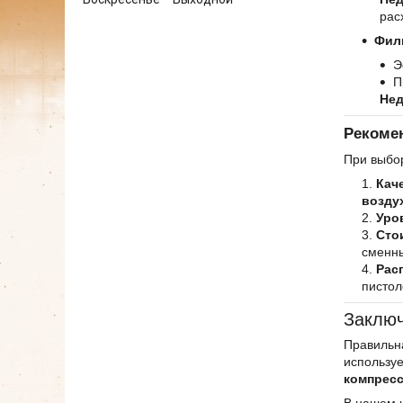
рас
Филь
Э
П
Нед
Рекоме
При выбор
Кач
возду
Уро
Сто
сменны
Рас
пистол
Заклю
Правильна
использу
компрес
В нашем 