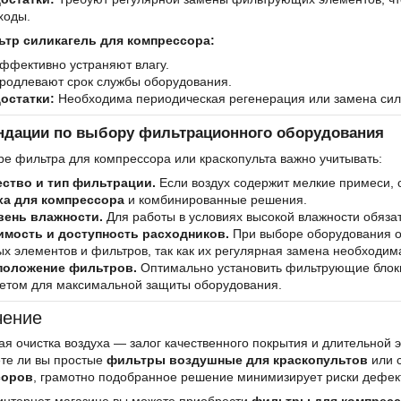
ходы.
тр силикагель для компрессора:
ффективно устраняют влагу.
родлевают срок службы оборудования.
остатки:
Необходима периодическая регенерация или замена сил
ндации по выбору фильтрационного оборудования
е фильтра для компрессора или краскопульта важно учитывать:
ество и тип фильтрации.
Если воздух содержит мелкие примеси, 
ха для компрессора
и комбинированные решения.
вень влажности.
Для работы в условиях высокой влажности обяза
имость и доступность расходников.
При выборе оборудования о
х элементов и фильтров, так как их регулярная замена необходим
положение фильтров.
Оптимально установить фильтрующие блоки
етом для максимальной защиты оборудования.
чение
я очистка воздуха — залог качественного покрытия и длительной э
ете ли вы простые
фильтры воздушные для краскопультов
или 
соров
, грамотно подобранное решение минимизирует риски дефек
интернет-магазине вы можете приобрести
фильтры для компресс