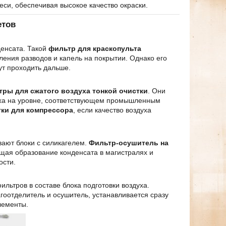
си, обеспечивая высокое качество окраски.
етов
денсата. Такой
фильтр для краскопульта
ения разводов и капель на покрытии. Однако его
ут проходить дальше.
ры для сжатого воздуха тонкой очистки
. Они
уха на уровне, соответствующем промышленным
тки для компрессора
, если качество воздуха
вают блоки с силикагелем.
Фильтр-осушитель на
щая образование конденсата в магистралях и
ости.
льтров в составе блока подготовки воздуха.
оотделитель и осушитель, устанавливается сразу
лементы.