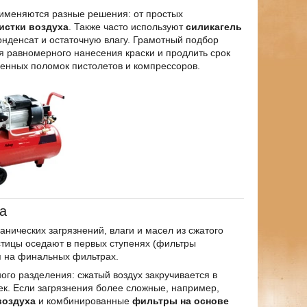
рименяются разные решения: от простых
истки воздуха
. Также часто используют
силикагель
конденсат и остаточную влагу. Грамотный подбор
я равномерного нанесения краски и продлить срок
енных поломок пистолетов и компрессоров.
а
нических загрязнений, влаги и масел из сжатого
тицы оседают в первых ступенях (фильтры
я на финальных фильтрах.
го разделения: сжатый воздух закручивается в
сек. Если загрязнения более сложные, например,
воздуха
и комбинированные
фильтры на основе