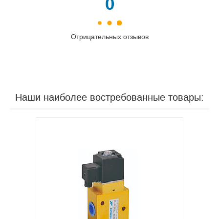
0
Отрицательных отзывов
Применяется в пневмосистеме для
управления потоком сжатого воздуха.
Наши наиболее востребованные товары: