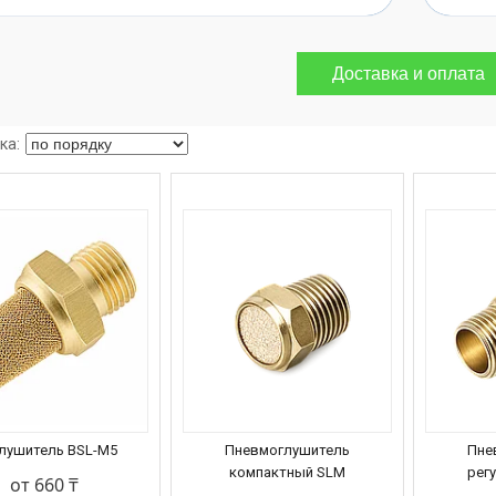
Доставка и оплата
лушитель BSL-M5
Пневмоглушитель
Пне
компактный SLM
рег
от 660 ₸