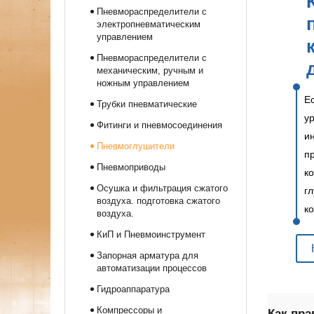
Пневмораспределители с
электропневматическим
управлением
Пневмораспределители с
механическим, ручным и
ножным управлением
Е
Трубки пневматические
у
Фитинги и пневмосоединения
и
Пневмоглушители
п
Пневмоприводы
к
Осушка и фильтрация сжатого
г
воздуха. подготовка сжатого
к
воздуха.
КиП и Пневмоинструмент
Запорная арматура для
автоматизации процессов
Гидроаппаратура
Компрессоры и
Как пра