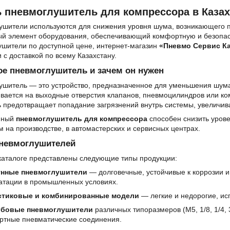
ь пневмоглушитель для компрессора в Казах
ушители используются для снижения уровня шума, возникающего п
ый элемент оборудования, обеспечивающий комфортную и безопасн
ушители по доступной цене, интернет-магазин
«Пневмо Сервис Ка
 с доставкой по всему Казахстану.
ое пневмоглушитель и зачем он нужен
шитель — это устройство, предназначенное для уменьшения шума,
ивается на выходные отверстия клапанов, пневмоцилиндров или к
 предотвращает попадание загрязнений внутрь системы, увеличив
нный
пневмоглушитель для компрессора
способен снизить урове
 на производстве, в автомастерских и сервисных центрах.
невмоглушителей
каталоге представлены следующие типы продукции:
унные пневмоглушители
— долговечные, устойчивые к коррозии 
атации в промышленных условиях.
стиковые и комбинированные модели
— легкие и недорогие, ис
ьбовые пневмоглушители
различных типоразмеров (М5, 1/8, 1/4, 
ртные пневматические соединения.