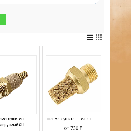
вмоглушитель
Пневмоглушитель BSL-01
улируемый SLL
от 730 ₸