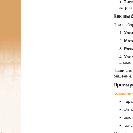
Пне
загряз
Как вы
При выбор
Уро
Мат
Раз
Усл
элеме
Наши спе
решений.
Преимущ
Компани
Гара
Опто
Быс
Конс