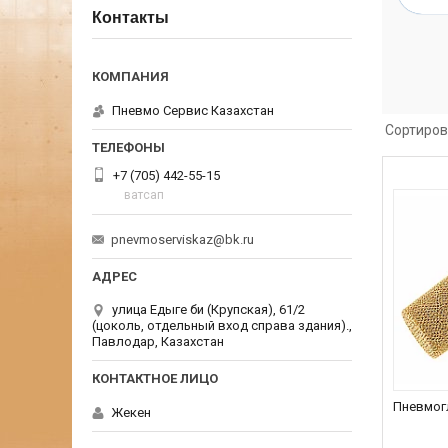
Контакты
Пневмо Сервис Казахстан
+7 (705) 442-55-15
ватсап
pnevmoserviskaz@bk.ru
улица Едыге би (Крупская), 61/2
(цоколь, отдельный вход справа здания).,
Павлодар, Казахстан
Пневмог
Жекен