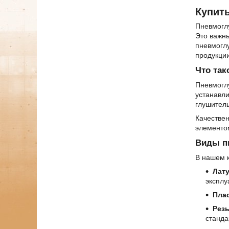
Купит
Пневмогл
Это важн
пневмогл
продукции
Что так
Пневмоглу
устанавл
глушитель
Качестве
элементом
Виды п
В нашем 
Лат
эксплу
Пла
Рез
станда