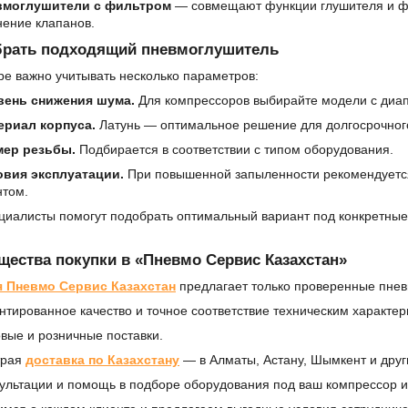
вмоглушители с фильтром
— совмещают функции глушителя и фи
нение клапанов.
брать подходящий пневмоглушитель
е важно учитывать несколько параметров:
вень снижения шума.
Для компрессоров выбирайте модели с диапа
ериал корпуса.
Латунь — оптимальное решение для долгосрочног
мер резьбы.
Подбирается в соответствии с типом оборудования.
овия эксплуатации.
При повышенной запыленности рекомендуетс
нтом.
циалисты помогут подобрать оптимальный вариант под конкретны
ества покупки в «Пневмо Сервис Казахстан»
я
Пневмо Сервис Казахстан
предлагает только проверенные пнев
нтированное качество и точное соответствие техническим характер
вые и розничные поставки.
трая
доставка по Казахстану
— в Алматы, Астану, Шымкент и друг
ультации и помощь в подборе оборудования под ваш компрессор и