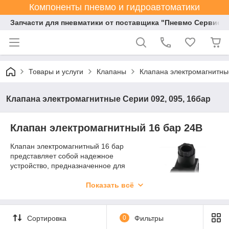
Компоненты пневмо и гидроавтоматики
Запчасти для пневматики от поставщика "Пневмо Сервис К
Товары и услуги
Клапаны
Клапана электромагнитны
Клапана электромагнитные Серии 092, 095, 16бар
Клапан электромагнитный 16 бар 24В
Клапан электромагнитный 16 бар
представляет собой надежное
устройство, предназначенное для
управления потоками жидкостей или
газов в системах с давлением до 16
Показать всё
бар. Модель с напряжением питания
24 В обеспечивает стабильную работу
в различных промышленных и
Сортировка
0
Фильтры
бытовых условиях. Такие