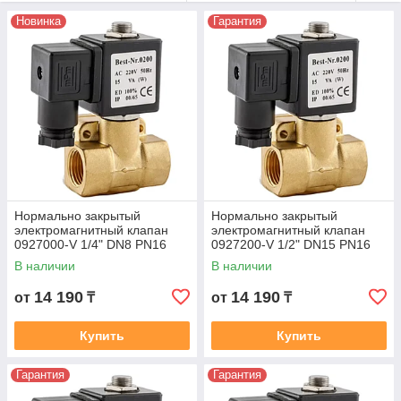
электромагнитные клапаны купить
Новинка
Гарантия
можно у специализированных
поставщиков, предлагающих
сертифицированную продукцию с гарантией качества.
Нормально закрытый
Нормально закрытый
электромагнитный клапан
электромагнитный клапан
0927000-V 1/4" DN8 PN16
0927200-V 1/2" DN15 PN16
В наличии
В наличии
14 190
14 190
от
₸
от
₸
Купить
Купить
Гарантия
Гарантия