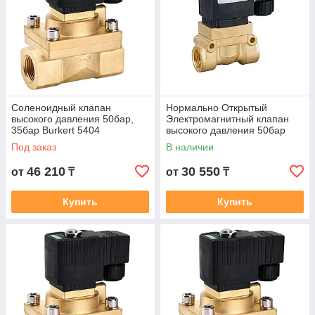
Соленоидный клапан
Нормально Открытый
высокого давления 50бар,
Электромагнитный клапан
35бар Burkert 5404
высокого давления 50бар
НормальноЗакрытый 1" DN25
Burkert 5404 1/2" DN15
Под заказ
В наличии
46 210
30 550
от
₸
от
₸
Купить
Купить