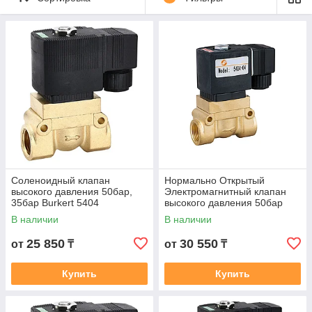
давлений. Как
электромагнитный клапан
давления, он обеспечивает
надежное открытие и закрытие
потока, что критически важно
для автоматизированных систем. Производитель Burkert
предлагает модели, способные выдерживать давления
свыше 50 бар, что делает их идеальным выбором для
требовательных промышленных приложений. Если вы
ищете, где купить клапан высокого давления, обратите
внимание на сертифицированные поставщики,
предлагающие оригинальную продукцию с гарантией
качества.
Соленоидный клапан
Нормально Открытый
высокого давления 50бар,
Электромагнитный клапан
35бар Burkert 5404
высокого давления 50бар
НормальноЗакрытый
Burkert 5404
В наличии
В наличии
25 850
30 550
от
₸
от
₸
Купить
Купить