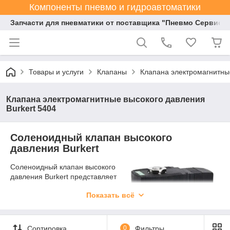
Компоненты пневмо и гидроавтоматики
Запчасти для пневматики от поставщика "Пневмо Сервис К
Товары и услуги
Клапаны
Клапана электромагнитные
Клапана электромагнитные высокого давления
Burkert 5404
Соленоидный клапан высокого
давления Burkert
Соленоидный клапан высокого
давления Burkert представляет
собой высокотехнологичное
Показать всё
устройство, предназначенное
для точного управления
потоками жидкостей и газов в
условиях повышенных
Сортировка
0
Фильтры