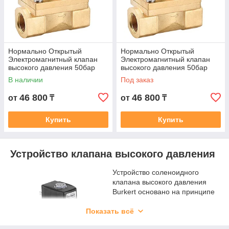
Нормально Открытый
Нормально Открытый
Электромагнитный клапан
Электромагнитный клапан
высокого давления 50бар
высокого давления 50бар
Burkert 5404 3/4" DN20
Burkert 5404 1" DN25
В наличии
Под заказ
46 800
46 800
от
₸
от
₸
Купить
Купить
Устройство клапана высокого давления
Устройство соленоидного
клапана высокого давления
Burkert основано на принципе
электромагнитного управления
с сервоприводом, что
Показать всё
позволяет эффективно