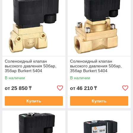
Соленоидный клапан
Соленоидный клапан
высокого давления 50бар,
высокого давления 50бар,
35бар Burkert 5404
35бар Burkert 5404
НормальноЗакрытый 1/2"
НормальноЗакрытый 3/4"
В наличии
В наличии
DN15
DN20
25 850
46 210
от
₸
от
₸
Купить
Купить