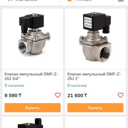
клапаны, часто называемые
импульсными мембранными
клапанами, обеспечивают
эффективное удаление
накопившейся пыли с поверхности фильтровальных рукавов
посредством кратковременных импульсов сжатого воздуха.
Они широко применяются в отраслях, таких как металлургия,
цементная промышленность и химическое производство, где
требуется надежная аспирация и фильтрация воздуха.
Клапан импульсный DMF-Z-
Клапан импульсный DMF-Z-
20J 3/4"
25J 1"
В наличии
В наличии
9 590
21 600
₸
₸
Купить
Купить