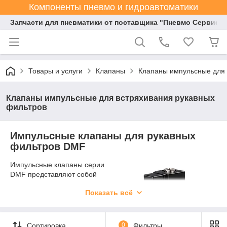
Компоненты пневмо и гидроавтоматики
Запчасти для пневматики от поставщика "Пневмо Сервис К
Товары и услуги
Клапаны
Клапаны импульсные для 
Клапаны импульсные для встряхивания рукавных
фильтров
Импульсные клапаны для рукавных
фильтров DMF
Импульсные клапаны серии
DMF представляют собой
специализированные
Показать всё
устройства, предназначенные
для систем очистки рукавных
фильтров в промышленных
установках по сбору пыли. Эти
Сортировка
0
Фильтры