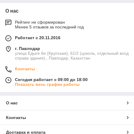
которая разделяет камеры и обеспечивает герметичность в
закрытом состоянии. Электромагнитный привод, состоящий
О нас
из катушки и якоря, отвечает за управление мембраной.
Дополнительно в устройстве предусмотрены пружины для
Рейтинг не сформирован
возврата мембраны в исходное положение и
Менее 5 отзывов за последний год
уплотнительные элементы для предотвращения утечек. В
моделях серии DMF-Y, таких как DMF-Y-76S, конструкция
Работает с 20.11.2016
адаптирована для погружного монтажа, что позволяет
интегрировать клапан непосредственно в резервуар сжатого
г. Павлодар
улица Едыге би (Крупская), 61/2 (цоколь, отдельный вход
воздуха, повышая эффективность системы. Общая
справа здания)., Павлодар, Казахстан
конструкция импульсного клапана характеризуется
простотой и надежностью, что обеспечивает долговечность в
Контакты
условиях интенсивной эксплуатации.
Принцип работы импульсных клапанов
Сегодня работает с 09:00 до 18:00
Показать весь график работы
Принцип работы импульсных
клапанов основан на
электромагнитном управлении
О нас
потоком сжатого воздуха для
генерации кратковременных
импульсов. В исходном
Контакты
состоянии мембрана плотно
прижата к седлу клапана под
Доставка и оплата
действием давления воздуха и