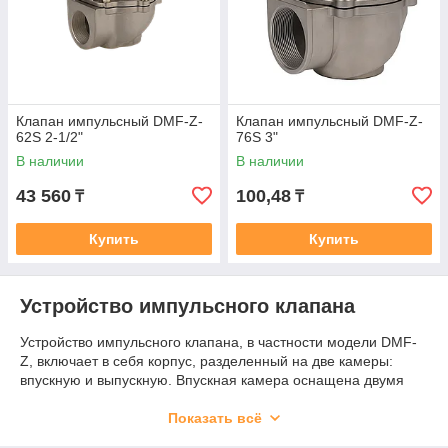
Клапан импульсный DMF-Z-
Клапан импульсный DMF-Z-
62S 2-1/2"
76S 3"
В наличии
В наличии
43 560
100,48
₸
₸
Купить
Купить
Устройство импульсного клапана
Устройство импульсного клапана, в частности модели DMF-
Z, включает в себя корпус, разделенный на две камеры:
впускную и выпускную. Впускная камера оснащена двумя
отверстиями для поступления сжатого воздуха, а выпускная
камера соединена с системой продувки фильтров.
Показать всё
Центральным элементом конструкции является мембрана,