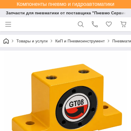
Компоненты пневмо и гидроавтоматики
Запчасти для пневматики от поставщика "Пневмо Сервис К
Товары и услуги
КиП и Пневмоинструмент
Пневмати