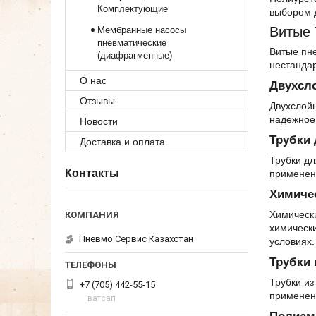
Комплектующие
выбором д
Витые 
Мембранные насосы
пневматические
Витые пне
(диафрагменные)
нестанда
О нас
Двухсл
Отзывы
Двухслойн
надежное 
Новости
Трубки
Доставка и оплата
Трубки дл
Контакты
применен
Химиче
Химически
химическ
Пневмо Сервис Казахстан
условиях.
Трубки 
Трубки из
+7 (705) 442-55-15
применени
ватсап