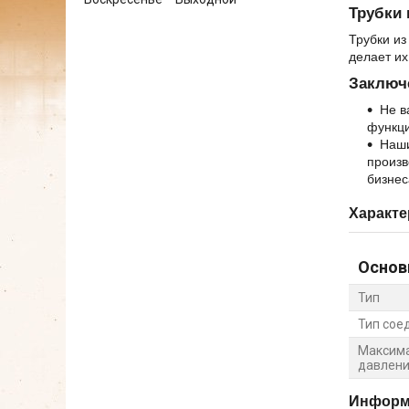
Трубки 
Трубки из
делает их
Заключ
Не в
функц
Наши
произв
бизнес
Характе
Основ
Тип
Тип сое
Максима
давлен
Информа