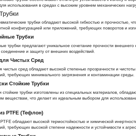
ля использования в средах с высоким уровнем механических нагру
Трубки
вматические трубки обладают высокой гибкостью и прочностью, чт
ртной конфигурацией или приложений, требующих поворотов и изги
ойные Трубки
ые трубки предлагают уникальное сочетание прочности внешнего с
соединение и защиту от внешних воздействий.
 для Чистых Сред
я чистых сред обладают высокой степенью прозрачности и чистот
ий, требующих минимального загрязнения и контаминации среды.
ски Стойкие Трубки
 стойкие трубки изготовлены из специальных материалов, облада
им веществам, что делает их идеальным выбором для использова
из PTFE (Тефлон)
 PTFE обладают высокой термостойкостью и химической инертност
й, требующих высокой степени надежности и устойчивости к агре