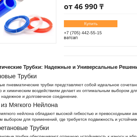
от
46 990 ₸
Купить
+7 (705) 442-55-15
ватсап
тические Трубки: Надежные и Универсальные Решен
овые Трубки
е пневматические трубки представляют собой идеальное сочетание
ю и химическим воздействиям делает их оптимальным выбором дл
 надежное и долговечное соединение.
 из Мягкого Нейлона
 мягкого нейлона обладают высокой гибкостью и превосходными а
 выбором для применений, где требуется подвижность и устойчив
етановые Трубки
новые трубки обеспечивают отличную устойчивость к износу и аб