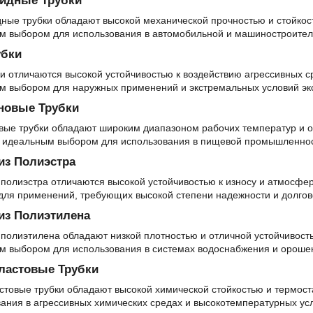
идные Трубки
ые трубки обладают высокой механической прочностью и стойкость
м выбором для использования в автомобильной и машиностроите
убки
и отличаются высокой устойчивостью к воздействию агрессивных ср
м выбором для наружных применений и экстремальных условий эк
новые Трубки
вые трубки обладают широким диапазоном рабочих температур и о
х идеальным выбором для использования в пищевой промышленнос
из Полиэстра
 полиэстра отличаются высокой устойчивостью к износу и атмосфе
для применений, требующих высокой степени надежности и долгов
из Полиэтилена
 полиэтилена обладают низкой плотностью и отличной устойчивость
м выбором для использования в системах водоснабжения и ороше
ластовые Трубки
стовые трубки обладают высокой химической стойкостью и термост
ания в агрессивных химических средах и высокотемпературных ус