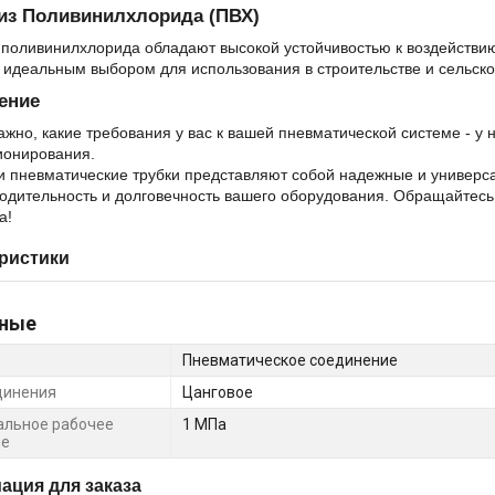
из Поливинилхлорида (ПВХ)
 поливинилхлорида обладают высокой устойчивостью к воздействи
 идеальным выбором для использования в строительстве и сельско
ение
ажно, какие требования у вас к вашей пневматической системе - у 
ионирования.
 пневматические трубки представляют собой надежные и универ
одительность и долговечность вашего оборудования. Обращайтесь
а!
ристики
ные
Пневматическое соединение
динения
Цанговое
льное рабочее
1 МПа
ие
ция для заказа