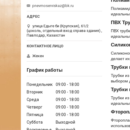
Полиам
pnevmoserviskaz@bk.ru
Полиамидн
идеальны
ПВХ Тр
улица Едыге би (Крупская), 61/2
ПВХ трубк
(цоколь, отдельный вход справа здания).,
Павлодар, Казахстан
идеальны
Силико
Силиконо
Жекен
делает и
Трубки 
График работы
Трубки из
выбором 
Понедельник
09:00
18:00
Трубки 
Вторник
09:00
18:00
Трубки из
Среда
09:00
18:00
идеальны
Четверг
09:00
18:00
Фтороп
Пятница
09:00
18:00
Фторопла
Суббота
Выходной
использов
Воскресенье
Выходной