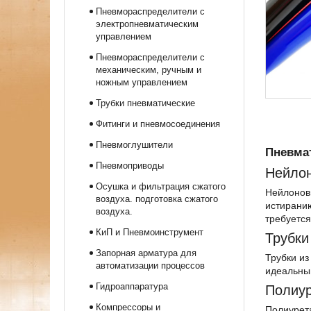
Пневмораспределители с
электропневматическим
управлением
Пневмораспределители с
механическим, ручным и
ножным управлением
Трубки пневматические
Фитинги и пневмосоединения
Пневмоглушители
Пневма
Пневмоприводы
Нейлон
Осушка и фильтрация сжатого
Нейлоновы
воздуха. подготовка сжатого
истирани
воздуха.
требуется
КиП и Пневмоинструмент
Трубки
Запорная арматура для
Трубки из
автоматизации процессов
идеальным
Гидроаппаратура
Полиур
Компрессоры и
Полиурета