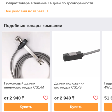
Возврат товара в течение 14 дней по договоренности
Все условия возврата
Подобные товары компании
Герконовый датчик
Датчик положения
Гид
пневмоцилиндра CS1-M
цилиндра CS1-S
4WE
2 940
2 940
51 
от
₸
от
₸
Купить
Купить