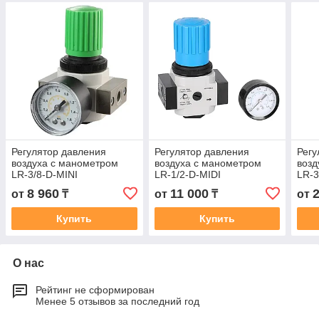
Регулятор давления
Регулятор давления
Регу
воздуха с манометром
воздуха с манометром
возд
LR-3/8-D-MINI
LR-1/2-D-MIDI
LR-3
8 960
11 000
от
₸
от
₸
от
Купить
Купить
О нас
Рейтинг не сформирован
Менее 5 отзывов за последний год