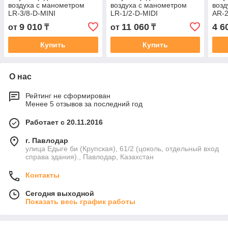
воздуха с манометром
воздуха с манометром
возд
LR-3/8-D-MINI
LR-1/2-D-MIDI
AR-2
9 010
11 060
4 6
от
₸
от
₸
Купить
Купить
О нас
Рейтинг не сформирован
Менее 5 отзывов за последний год
Работает с 20.11.2016
г. Павлодар
улица Едыге би (Крупская), 61/2 (цоколь, отдельный вход
справа здания)., Павлодар, Казахстан
Контакты
Сегодня выходной
Показать весь график работы