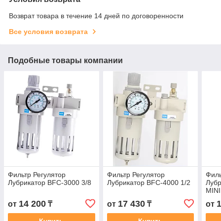
Возврат товара в течение 14 дней по договоренности
Все условия возврата
Подобные товары компании
Фильтр Регулятор
Фильтр Регулятор
Филь
Лубрикатор BFC-3000 3/8
Лубрикатор BFC-4000 1/2
Лубр
MINI
14 200
17 430
от
₸
от
₸
от
Купить
Купить