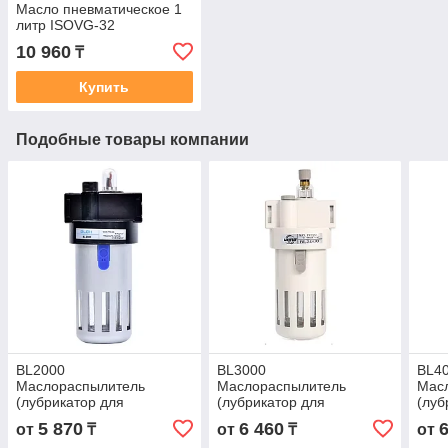
Масло пневматическое 1
литр ISOVG-32
10 960
₸
Купить
Подобные товары компании
BL2000
BL3000
BL4
Маслораспылитель
Маслораспылитель
Мас
(лубрикатор для
(лубрикатор для
(луб
пневмоинструмента)
пневмоинструмента)
пнев
5 870
6 460
от
₸
от
₸
от