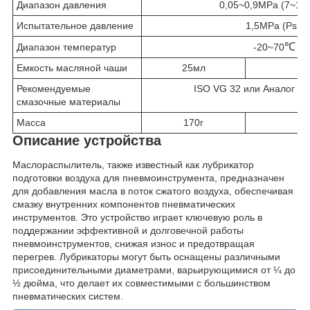
Диапазон давления
0,05~0,9MPa (7~130
Испытательное давление
1,5MPa (Psi)
℃
Диапазон температур
-20~70
Емкость масляной чаши
25мл
Рекомендуемые
ISO VG 32 или Аналог (э
смазочные материалы
Масса
170г
Описание устройства
Маслораспылитель, также известный как лубрикатор
подготовки воздуха для пневмоинструмента, предназначен
для добавления масла в поток сжатого воздуха, обеспечивая
смазку внутренних компонентов пневматических
инструментов. Это устройство играет ключевую роль в
поддержании эффективной и долговечной работы
пневмоинструментов, снижая износ и предотвращая
перегрев. Лубрикаторы могут быть оснащены различными
присоединительными диаметрами, варьирующимися от ¼ до
½ дюйма, что делает их совместимыми с большинством
пневматических систем.