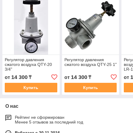
Регулятор давления
Регулятор давления
Регу
сжатого воздуха QTY-20
сжатого воздуха QTY-25 1"
возд
3/4"
LR-1
14 300
14 300
от
₸
от
₸
от
Купить
Купить
О нас
Рейтинг не сформирован
Менее 5 отзывов за последний год
Работает с 20.11.2016