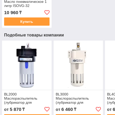
Масло пневматическое 1
литр ISOVG-32
10 960
₸
Купить
Подобные товары компании
BL2000
BL3000
BL4
Маслораспылитель
Маслораспылитель
Мас
(лубрикатор для
(лубрикатор для
(луб
пневмоинструмента)
пневмоинструмента)
пнев
5 870
6 460
от
₸
от
₸
от