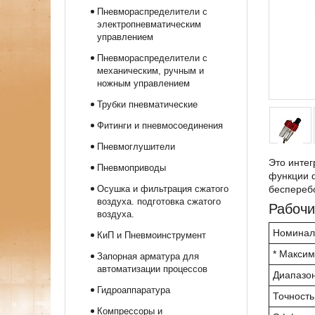
Пневмораспределители с
электропневматическим
управлением
Пневмораспределители с
механическим, ручным и
ножным управлением
Трубки пневматические
Фитинги и пневмосоединения
Пневмоглушители
Это интег
Пневмоприводы
функции ф
Осушка и фильтрация сжатого
беспереб
воздуха. подготовка сжатого
Рабочи
воздуха.
Номинал
КиП и Пневмоинструмент
* Максим
Запорная арматура для
автоматизации процессов
Диапазон
Гидроаппаратура
Точность
Компрессоры и