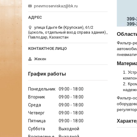
pnevmoserviskaz@bk.ru
улица Едыге би (Крупская), 61/2
(цоколь, отдельный вход справа здания).,
Област
Павлодар, Казахстан
Фильтр-ре
автомоби
пневмати
Жекен
Матери
Устр
График работы
компон
Кром
Понедельник
09:00
18:00
надежн
Вторник
09:00
18:00
Фильтр-ос
оборудов
Среда
09:00
18:00
регулято
Четверг
09:00
18:00
Пятница
09:00
18:00
Характе
Суббота
Выходной
Воскресенье
Выходной