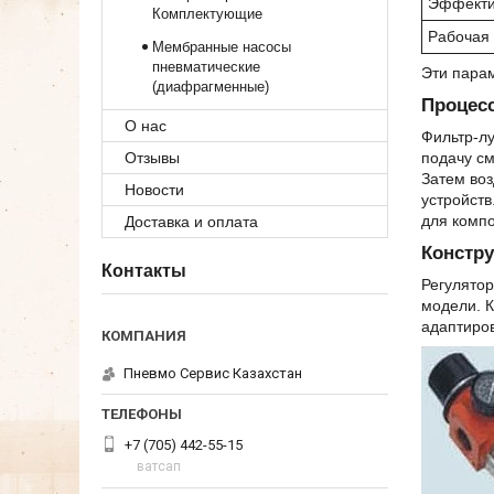
Эффекти
Комплектующие
Рабочая 
Мембранные насосы
пневматические
Эти пара
(диафрагменные)
Процес
О нас
Фильтр-лу
подачу см
Отзывы
Затем воз
Новости
устройств
для комп
Доставка и оплата
Констр
Контакты
Регулятор
модели. К
адаптиров
Пневмо Сервис Казахстан
+7 (705) 442-55-15
ватсап