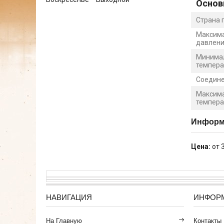
Основ
Страна 
Максима
давлен
Минима
темпера
Соедин
Максима
темпера
Информа
Цена:
от 
НАВИГАЦИЯ
ИНФОР
На Главную
Контакты