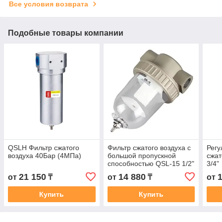
Все условия возврата
Подобные товары компании
QSLH Фильтр сжатого
Фильтр сжатого воздуха с
Регу
воздуха 40Бар (4МПа)
большой пропускной
сжат
способностью QSL-15 1/2"
3/4"
21 150
14 880
от
₸
от
₸
от
Купить
Купить