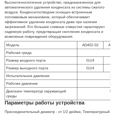
Высокотехнологичное устройство, предназначенное для
автоматического удаления конденсата из системы сжатого
воздуха. Конденсатоотводчик оснащен встроенным
поплавковым механизмом, который обеспечивает
эффективное удаление конденсата даже при наличии
загрязнений. Его большие сливные отверстия гарантируют
надежную работу, предотвращая скопление конденсата и
возможные повреждения оборудования.
Модель
AD402-02
AD4
Рабочая среда
во
Размер входного порта
G1/4
G
Размер выходного порта
G1/4
G
Испытательное давление
1,
Рабочее давление
1,
Диапазон температур окружающей
5~
среды
Параметры работы устройства
Присоединительный диаметр - от 1/2 дюйма; Температурный