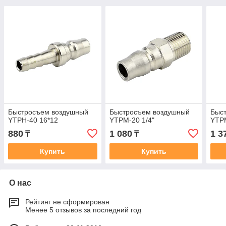
Быстросъем воздушный
Быстросъем воздушный
Быс
YTPH-40 16*12
YTPM-20 1/4"
YTPM
880
1 080
1 3
₸
₸
Купить
Купить
О нас
Рейтинг не сформирован
Менее 5 отзывов за последний год