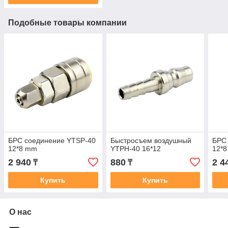
Подобные товары компании
БРС соединение YTSP-40
Быстросъем воздушный
БРС
12*8 mm
YTPH-40 16*12
12*8
2 940
880
2 4
₸
₸
Купить
Купить
О нас