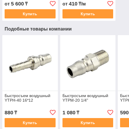
5 600
410
от
₸
от
₸/м
Купить
Купить
Подобные товары компании
Быстросъем воздушный
Быстросъем воздушный
Быс
YTPH-40 16*12
YTPM-20 1/4"
YTPH
880
1 080
590
₸
₸
Купить
Купить