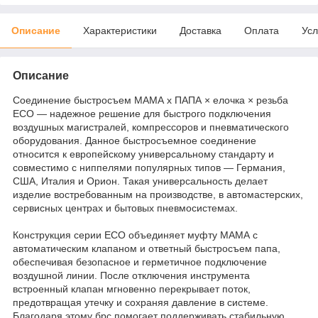
Описание
Характеристики
Доставка
Оплата
Усл
Описание
Cоединение быстросъем МАМА х ПАПА × елочка × резьба
ECO — надежное решение для быстрого подключения
воздушных магистралей, компрессоров и пневматического
оборудования. Данное быстросъемное соединение
относится к европейскому универсальному стандарту и
совместимо с ниппелями популярных типов — Германия,
США, Италия и Орион. Такая универсальность делает
изделие востребованным на производстве, в автомастерских,
сервисных центрах и бытовых пневмосистемах.
Конструкция серии ECO объединяет муфту МАМА с
автоматическим клапаном и ответный быстросъем папа,
обеспечивая безопасное и герметичное подключение
воздушной линии. После отключения инструмента
встроенный клапан мгновенно перекрывает поток,
предотвращая утечку и сохраняя давление в системе.
Благодаря этому брс помогает поддерживать стабильную