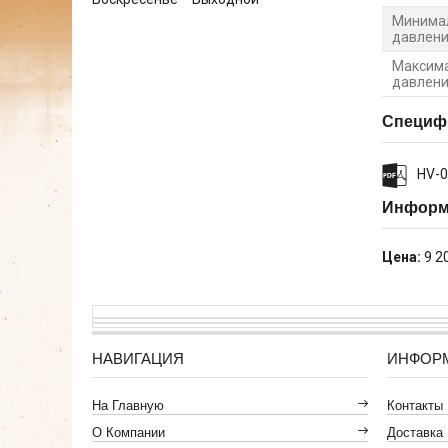
Минима
давлен
Максима
давлен
Специф
HV-0
Информа
Цена:
9 2
НАВИГАЦИЯ
ИНФОР
На Главную
Контакты
О Компании
Доставка