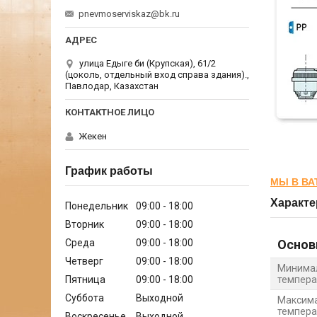
pnevmoserviskaz@bk.ru
улица Едыге би (Крупская), 61/2
(цоколь, отдельный вход справа здания).,
Павлодар, Казахстан
Жекен
График работы
МЫ В ВА
Характе
Понедельник
09:00
18:00
Вторник
09:00
18:00
Среда
09:00
18:00
Основ
Четверг
09:00
18:00
Минима
Пятница
09:00
18:00
темпера
Суббота
Выходной
Максима
темпера
Воскресенье
Выходной