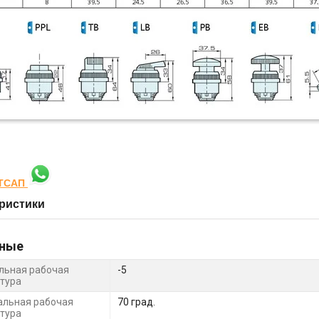
ТСАП
ристики
ные
льная рабочая
-5
тура
льная рабочая
70 град.
тура