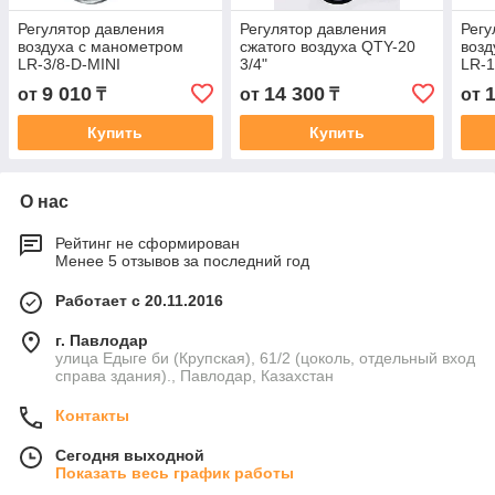
Регулятор давления
Регулятор давления
Регу
воздуха с манометром
сжатого воздуха QTY-20
возд
LR-3/8-D-MINI
3/4"
LR-1
9 010
14 300
от
₸
от
₸
от
Купить
Купить
О нас
Рейтинг не сформирован
Менее 5 отзывов за последний год
Работает с 20.11.2016
г. Павлодар
улица Едыге би (Крупская), 61/2 (цоколь, отдельный вход
справа здания)., Павлодар, Казахстан
Контакты
Сегодня выходной
Показать весь график работы