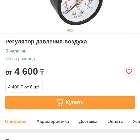
Регулятор давления воздуха
В наличии
Опт и розница
4 600
от
₸
4 400 ₸
от 8 шт.
Купить
Описание
Характеристики
Доставка
Оплата
Усл