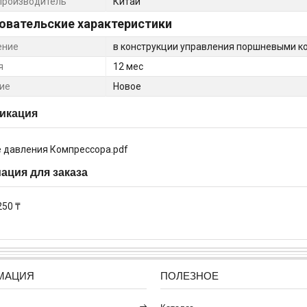
производитель
Китай
овательские характеристики
ение
в конструкции управления поршневыми 
я
12 мес
ие
Новое
икация
 давления Компрессора.pdf
ция для заказа
250 ₸
МАЦИЯ
ПОЛЕЗНОЕ