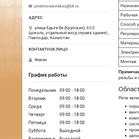
Назначе
pnevmoserviskaz@bk.ru
Рабочая
Способ 
улица Едыге би (Крупская), 61/2
(цоколь, отдельный вход справа здания).,
Регулиро
Павлодар, Казахстан
Материа
Электрич
Жекен
Монтаж
Примеча
График работы
резьбы и 
Област
Понедельник
09:00
18:00
Реле вклю
Вторник
09:00
18:00
порш
Среда
09:00
18:00
винт
Четверг
09:00
18:00
комп
Пятница
09:00
18:00
сист
пром
Суббота
Выходной
авто
Воскресенье
Выходной