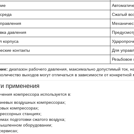
ние
Автоматич
 среда
Сжатый во
управления
Механичес
вка давления
Предусмотр
л корпуса
Ударопроч
еские контакты
Для управ
Резьбовое
ние:
диапазон рабочего давления, максимально допустимый ток, н
количество выходов могут отличаться в зависимости от конкретной
и применения
чения компрессора используется в:
невых воздушных компрессорах;
овых компрессорах;
рессорных станциях;
емах подготовки сжатого воздуха;
ышленном оборудовании;
сервисах;