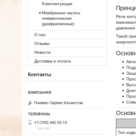
Комплектующие
Принци
Мембранные насосы
Реле конт
пневматические
максималь
(диафрагменные)
давления 
О нас
Такой при
энергопо
Отзывы
Основ
Новости
Доставка и оплата
Авто
Подд
Защи
Контакты
Прос
Высо
Длит
Прос
Совм
Пневмо Сервис Казахстан
Основн
+7 (705) 442-55-15
ватсап
Тип изде