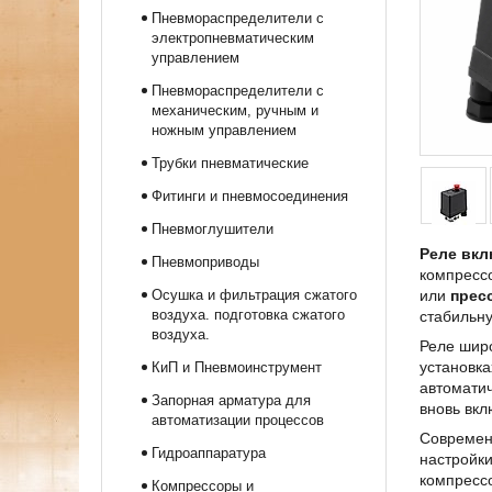
Пневмораспределители с
электропневматическим
управлением
Пневмораспределители с
механическим, ручным и
ножным управлением
Трубки пневматические
Фитинги и пневмосоединения
Пневмоглушители
Реле вкл
Пневмоприводы
компрессо
Осушка и фильтрация сжатого
или
прес
воздуха. подготовка сжатого
стабильну
воздуха.
Реле шир
установка
КиП и Пневмоинструмент
автоматич
Запорная арматура для
вновь вкл
автоматизации процессов
Современ
Гидроаппаратура
настройки
компрессо
Компрессоры и