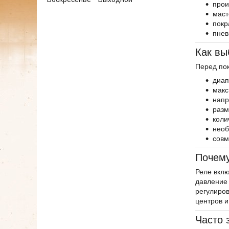
прои
маст
покр
пнев
Как вы
Перед по
диап
макс
напр
разм
коли
необ
совм
Почему
Реле вкл
давление 
регулиров
центров и
Часто 