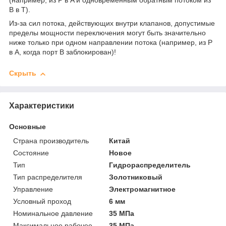
(например, из P в A и одновременным обратным потоком из
B в T).
Из-за сил потока, действующих внутри клапанов, допустимые
пределы мощности переключения могут быть значительно
ниже только при одном направлении потока (например, из P
в A, когда порт B заблокирован)!
Скрыть
Характеристики
Основные
Страна производитель
Китай
Состояние
Новое
Тип
Гидрораспределитель
Тип распределителя
Золотниковый
Управление
Электромагнитное
Условный проход
6 мм
Номинальное давление
35 МПа
Максимальное рабочее
35 МПа