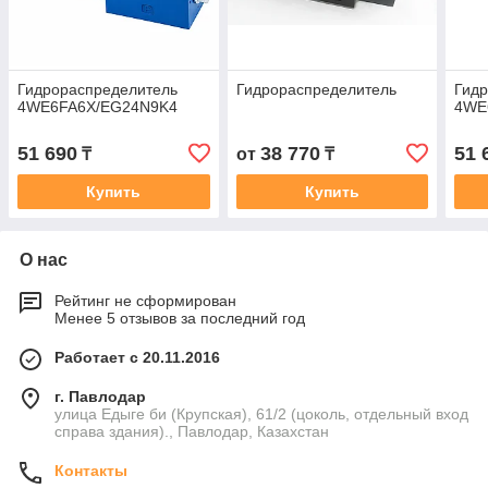
Гидрораспределитель
Гидрораспределитель
Гид
4WE6FA6X/EG24N9K4
4WE
51 690
38 770
51 
₸
от
₸
Купить
Купить
О нас
Рейтинг не сформирован
Менее 5 отзывов за последний год
Работает с 20.11.2016
г. Павлодар
улица Едыге би (Крупская), 61/2 (цоколь, отдельный вход
справа здания)., Павлодар, Казахстан
Контакты